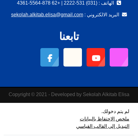
الهاتف : (031) 531-2222 | +62 878-5564-4361
البريد الالكتروني :
sekolah.alkitab.elisa@gmail.com
تابعنا
Copyright © 2021 - Developed by Sekolah Alkitab Elisa
لم يتم دخولك.
ملخص الاحتفاظ بالبيانات
التبديل إلى القالب القياسي