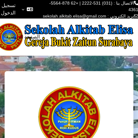
الاتصال بنا : (031) 531-2222 | +62 878-5564-
تسجيل
الدخول
يد الكتروني :
sekolah.alkitab.elisa@gmail.com
 إلى المحتوى الرئيسي
الصفحة الرئيسية
الدخول إلى Sekolah Alkitab Elisa