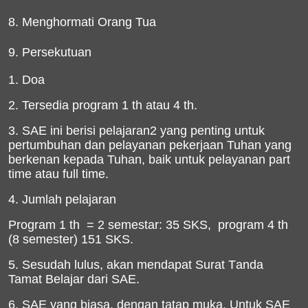
8. Menghormati Orang Tua
9. Persekutuan
1. Doa
2.
Tersedia
program 1 th atau 4 th.
3. SAE ini berisi pelajaran2 yang penting untuk
pertumbuhan dan pelayanan
pekerjaan Tuhan yang
berkenan kepada Tuhan, baik untuk pelayanan part
time atau full time.
4. Jumlah pelajaran
Program 1 th
= 2 semestar:
35 SKS
,
program 4 th
(8
semester
)
1
51
SKS
.
5. Sesudah
lulus
, akan
mendapat Surat T
anda
Tamat Belajar
dari SAE.
6.
SAE yang biasa, dengan tatap muka. Untuk SAE