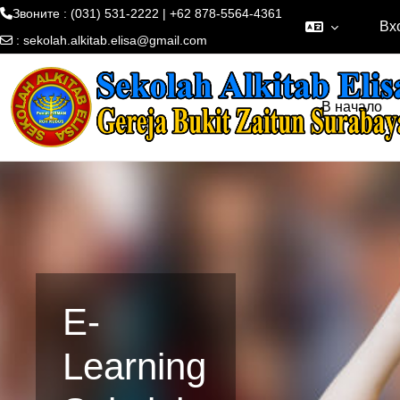
Звоните : (031) 531-2222 | +62 878-5564-4361
Вх
:
sekolah.alkitab.elisa@gmail.com
Перейти к основному содержанию
В начало
E-
Learning